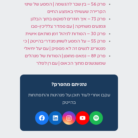
פרק 56 – בין שבר להגשמה | המסע של שינוי
הקריירה שעשיתי באמצע החיים
פרק 73 – איך חוזרים לפוקוס בתוך הבלגן
ונמנעים משחיקה | עם סמדר צלליכין-סבו
פרק 30 – הסודות לניהול זמן מותאם אישית
פרק 55 – על המסע לשוויון מגדרי בהייטק | כי
מנטורינג לנשים זה לא מספיק | עם יעל יחיאלי
פרק 89 – נמאס מחוסן | הסודות של מנהלים
שמשגשגים מתוך הכאוס | עם רן לפלר
נהניתם מהפרק?
עקבו אחרי לעוד תוכן על מנהיגות והתפתחות
בהייטק