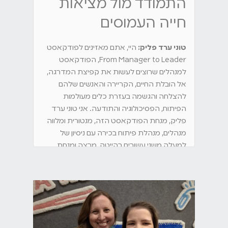
התמודד מול מציאות
חייה העמוסים
טוני ערד פליק:
היי, אתם מאזינים לפודקאסט
From Manager to Leader, הפודקאסט
למנהלים שרוצים לעשות את קפיצת המדרגה,
אל הובלת החיים, הקריירה והאנשים שלהם
להצלחה והגשמה בעזרת כלים מעולמות
הפיתוח, הפסיכולוגיה והתודעה. אני טוני ערד
פליק, מנחת הפודקאסט הזה, מנטורית ומלווה
מנהלים, מנהלת פיתוח בכירה עם ניסיון של
למעלה משני עשורים בהייטק, מרצה ומנחת
קבוצות של מכון אדלר ובעיקר סקרנית ולמדנית
נצחית. אם אתם מנהלים שרוצים להתקדם,
להשפיע ולייצר הצלחות, וגם לחיות את החיים
האלה בטוב, למצוא את האיזון וליהנות מהדרך,
הגעתם למקום הנכון.
טוני ערד פליק:
היי מנהלים ומנהלות יקרות,