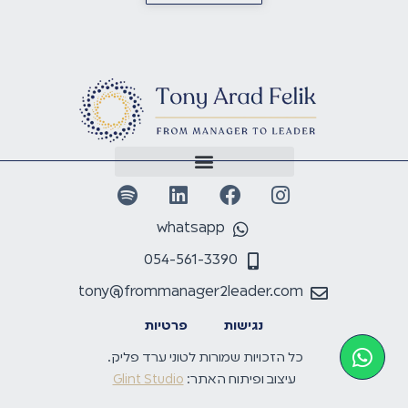
ל-Line of Business, זה מה שנקרא. יש אחתיי
חמישה עובדים. ובנוסף, אני מנהלת קהילת
הנשים של AT&T, זה אומר שיש 150 נשים ב-
AT&T נכון להיום. ואני בעצם חושבת מה אנחנו
רוצות לעשות עבור הקבוצה הזאת בתוך AT&T,
וגם להשפיע החוצה. בעצם במסגרת הנושא
הזה של ניהול קהילה, יש הרבה מאוד עבודה
שהיא גם עם שותפים ושותפות מחוץ ל-AT&T,
כי אחת המטרות שלנו בקהילה זה בעצם
להשפיע על נערות צעירות, ועל מנהלות
whatsapp
בתחילת דרכן ועוד ועוד. אז זה בהקשר של
הקהילת הנשים. אני אימא לשני בנים יחסית
054-561-3390
קטנים, נעום וחן בני 10 ו-7. ואני בת זוג של איליה.
tony@frommanager2leader.com
אז יש לי הרבה מאוד קובעים, ואני מאוד מעדבת
את כל אחת מהם.
נגישות
פרטיות
טוני ערד פליק:
כן, ואני אגיד גם שהעבודה שלך
כל הזכויות שמורות לטוני ערד פליק.
היא גלובלית, אז יש…
עיצוב ופיתוח האתר:
Glint Studio