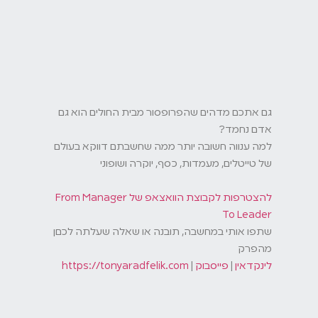
גם אתכם מדהים שהפרופסור מבית החולים הוא גם
אדם נחמד?
למה ענווה חשובה יותר ממה שחשבתם דווקא בעולם
של טייטלים, מעמדות, כסף, יוקרה ושופוני
להצטרפות לקבוצת הוואצאפ של From Manager
⁠ ⁠
To Leader
שתפו אותי במחשבה, תובנה או שאלה שעלתה לכםן
מהפרק
לינקדאין⁠⁠⁠⁠⁠⁠⁠⁠⁠⁠⁠⁠⁠⁠⁠⁠⁠⁠⁠⁠⁠⁠⁠⁠⁠⁠⁠⁠
|⁠⁠⁠⁠⁠⁠⁠⁠⁠⁠⁠⁠ ⁠⁠⁠⁠⁠⁠⁠⁠⁠⁠⁠⁠⁠⁠⁠⁠
פייסבוק⁠⁠⁠⁠⁠⁠⁠⁠⁠⁠⁠⁠⁠⁠⁠⁠⁠⁠⁠⁠⁠⁠⁠⁠⁠⁠⁠⁠
| ⁠
https://tonyaradfelik.com