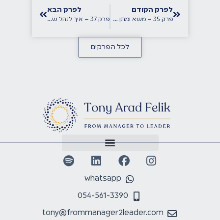
לפרק הקודם
לפרק הבא
פרק 35 – משא ומתן למנהלים: שלושה מפתחות להובלת תהליך מוצלח עם יעל חיו
פרק 37 – איך לנהל שיחות קשות צעד אחר צעד עם רן שביט
לכל הפרקים
whatsapp
054-561-3390
tony@frommanager2leader.com