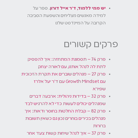
יש ממי ללמוד, ד״ר אייל דורון
.
ספר על
למידה מאנשים מצליחים והשפעת הסביבה
הקרובה על המיינדסט שלנו
פרקים קשורים
פרק 74 – תסמונת המתחזה: איך להפסיק
לתת לה לנהל אותנו, עם לאורה יצחק
פרק 27 – מנהלים שוברים את תקרת הזכוכית
עם Growth Mindset עם ד״ר יעל אלרז
שפירא
פרק 32 – בדידות ניהולית: ארבעה דברים
שמנהלים יכולים לעשות כדי לא להרגיש לבד
פרק 82 – קבלת החלטות בחוסר ודאות: איך
מנהלים בכירים בוחרים נכון גם כשאין תשובות
ברורות
פרק 37 – איך לנהל שיחות קשות צעד אחר