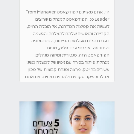
היי, אתם מאזינים לפודקאסט From Manager
to Leader, הפודקאסט למנהלים שרוצים
לעשות את קפיצת המדרגה, אל הובלת החיים,
הקריירה והאנשים שלהם להצלחה והגשמה
בעזרת כלים מעולמות הפיתוח, הפסיכולוגיה
והתודעה. אני טוני ערד פליק, מנחת
הפודקאסט הזה, מנטורית ומלווה מנהלים,
מנהלת פיתוח בכירה עם ניסיון של למעלה משני
עשורים בהייטק, מרצה ומנחת קבוצות של מכון
אדלר ובעיקר סקרנית ולמדנית נצחית. אם אתם
מנהלים שרוצים להתקדם, להשפיע ולייצר
הצלחות, וגם לחיות את החיים האלה בטוב,
למצוא את האיזון וליהנות מהדרך, הגעתם
למקום הנכון.
היי מנהלים ומנהלות יקרות, הפעם רציתי לדבר
על ביטחון עצמי, ולהתחיל בשאלה, מה זה ביטחון
עצמי בשבילכם? מה הייתם יכולים לעשות, אם