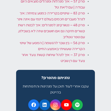
פרק 57 – איך מנהלות ומנהלים מוצאים היום
עבודה | עם ליאת טל
פרק 83 – שינויים בקריירה כמנוע צמיחה: איך
לנהל מעברים חכמים בעולם דינמי עם אינה ווינר
פרק 48 – נטוורקינג למנהלים: איך לבנות רשת
קשרים חזקה גם אם חושבים שזה לא בשבילנו,
עם נופר גוטליב
פרק 56 – בין שבר להגשמה | המסע של שינוי
הקריירה שעשיתי באמצע החיים
פרק 37 – איך לנהל שיחות קשות צעד אחר
צעד עם רן שביט
נהניתם מהפרק?
עקבו אחרי לעוד תוכן על מנהיגות והתפתחות
בהייטק