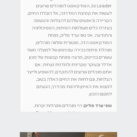
to Leader, הפודקאסט למנהלים שרוצים
לעשות את קפיצת המדרגה, אל הובלת החיים,
הקריירה והאנשים שלהם להצלחה והגשמה
בעזרת כלים מעולמות הפיתוח, הפסיכולוגיה
והתודעה. אני טוני ערד פליק, מנחת
הפודקאסט הזה, מנטורית ומלווה מנהלים,
מנהלת פיתוח בכירה עם ניסיון של למעלה משני
עשורים בהייטק, מרצה ומנחת קבוצות של מכון
אדלר ובעיקר סקרינית ולמדנית נצחית. אם
אתם מנהלים שרוצים להתקדם, להשפיע ולייצר
הצלחות, וגם לחיות את החיים האלה בטוב,
למצוא את האיזון וליהנות מהדרך, הגעתם
למקום הנכון.
טוני ערד פליק:
היי מנהלים ומנהלות יקרות,
אנחנו בפרק חדש של From Manager to
Leader, היום אנחנו זוכות להתארח בגוגל פור
סטארטאפס, באמת יש כאן אולפן מהמם, אז
תודה על זה גוגל. ואיתי כאן היום שירי גרוס ברד,