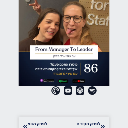
ואנחנו נדבר על איך לעזוב נכון מקומות עבודה,
גם איך אנחנו עוזבות מקומות עבודה נכון
כעובדות, וגם מה אנחנו יכולות לעשות כמנהלות
וכמנהלים, כדי לעזור לעובדים שלנו לסיים בטוב
בסוף, בתוך השלולית הישראלית הקטנה, ממש
כדאי לנו לנהל את התהליך הזה בטוב, ותתפלו,
זה ממש אפשרי, וזה לגמרי שלנו. אז שירי היא קו
פאונדרית של GCMO ועשת מיתוג מעסיק, ופעם
אפילו עבדנו ביחד, עשינו איזה כיף חילוף של
חודש וחצי או חודשיים, באחד ממקומות
העבודה, ושם נוצר… מפטר טאפים המגניבים.
שם נוצר הקשר הראשוני, ושירי, איזה כיף שאת
פה איתי.
שירי גרוסברד:
תודה רבה על ההזמנה. מציגה
את עצמי כיזמת, בסוף אני חושבת שכולנו
כותבות את הנרטיב של חיינו ושל הקריירה שלנו,
עשיתי אותו אולי קצת אחרת, קודם הקמתי
לפרק הקודם
לפרק הבא
חברות, אחר כך הלכתי לעבוד בחברות, קטנות,